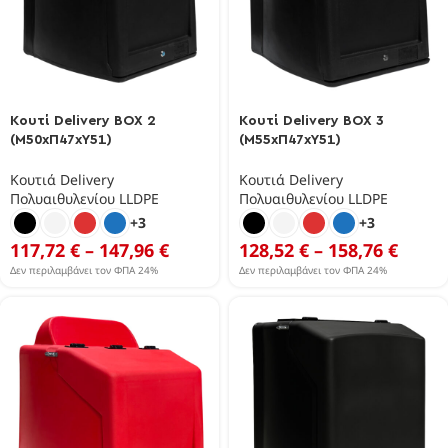
Κουτί Delivery BOX 2
Κουτί Delivery BOX 3
(Μ50xΠ47xΥ51)
(Μ55xΠ47xΥ51)
Κουτιά Delivery
Κουτιά Delivery
Πολυαιθυλενίου LLDPE
Πολυαιθυλενίου LLDPE
+3
+3
117,72
€
–
147,96
€
128,52
€
–
158,76
€
Δεν περιλαμβάνει τον ΦΠΑ 24%
Δεν περιλαμβάνει τον ΦΠΑ 24%