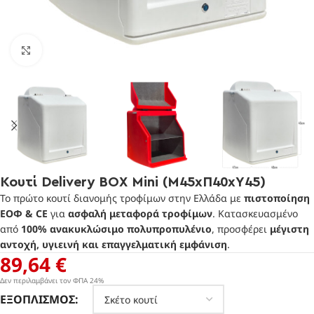
Πατήστε για μεγέθυνση
Κουτί Delivery BOX Mini (Μ45xΠ40xΥ45)
Το πρώτο κουτί διανομής τροφίμων στην Ελλάδα με
πιστοποίηση
ΕΟΦ & CE
για
ασφαλή μεταφορά τροφίμων
. Κατασκευασμένο
από
100% ανακυκλώσιμο πολυπροπυλένιο
, προσφέρει
μέγιστη
αντοχή, υγιεινή και επαγγελματική εμφάνιση
.
89,64
€
Δεν περιλαμβάνει τον ΦΠΑ 24%
ΕΞΟΠΛΙΣΜΌΣ