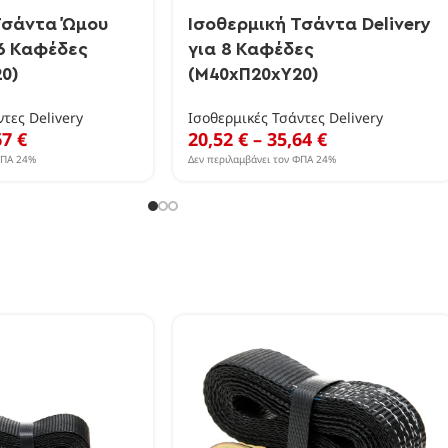
Τσάντα Ώμου
Ισοθερμική Τσάντα Delivery
 6 Καφέδες
για 8 Καφέδες
0)
(Μ40xΠ20xΥ20)
τες Delivery
Ισοθερμικές Τσάντες Delivery
67
€
20,52
€
–
35,64
€
ΦΠΑ 24%
Δεν περιλαμβάνει τον ΦΠΑ 24%