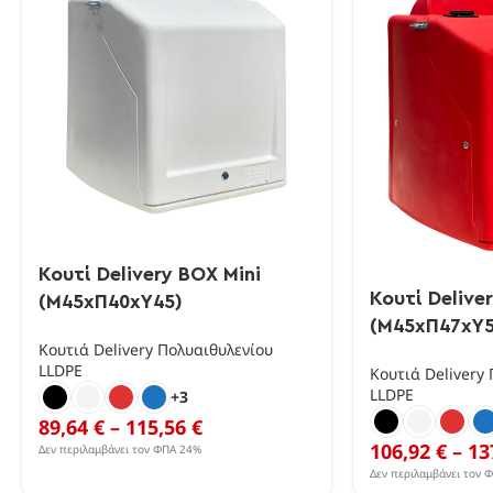
Κουτί Delivery BOX Mini
Κουτί Delive
(Μ45xΠ40xΥ45)
(Μ45xΠ47xΥ5
Κουτιά Delivery Πολυαιθυλενίου
LLDPE
Κουτιά Delivery
LLDPE
+3
89,64
€
–
115,56
€
106,92
€
–
13
Δεν περιλαμβάνει τον ΦΠΑ 24%
Δεν περιλαμβάνει τον 