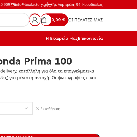
20 909
info@boxfactory.gr
Γρ. Λαμπράκη 94, Κορυδαλλός
ΟΙ ΠΕΛΑΤΕΣ ΜΑΣ
0,00
€
Η Εταιρεία Μας
Επικοινωνία
onda Prima 100
elivery, κατάλληλη για όλα τα επαγγελματικά
ίδες) για μέγιστη αντοχή. Οι φωτογραφίες είναι
Εκκαθάριση