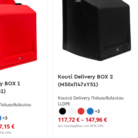
Κουτί Delivery BOX 2
ry BOX 1
(Μ50xΠ47xΥ51)
1)
Κουτιά Delivery Πολυαιθυλενίου
LLDPE
 Πολυαιθυλενίου
+3
+3
117,72
€
–
147,96
€
7,15
€
Δεν περιλαμβάνει τον ΦΠΑ 24%
ΦΠΑ 24%