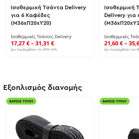
Ισοθερμική Τσάντα Delivery
Ισοθερμική 
για 6 Καφέδες
Delivery για
(Μ36xΠ20xΥ20)
(Μ36xΠ20xΥ2
Ισοθερμικές Τσάντες Delivery
Ισοθερμικές Τσάν
17,27
€
–
31,31
€
21,60
€
–
35,
Δεν περιλαμβάνει τον ΦΠΑ 24%
Δεν περιλαμβάνει τον 
Εξοπλισμός διανομής
ΒΑΡΈΩΣ ΤΎΠΟΥ
ΒΑΡΈΩΣ ΤΎΠΟΥ