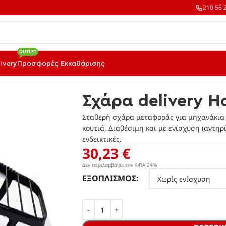
210 56 
OUTLET
ivery
Προσφορές Εκκαθάρισης
ια Κουτιά Delivery
Σχάρα delivery Honda Prima 100
Σχάρα delivery H
Σταθερή σχάρα μεταφοράς για μηχανάκια d
κουτιά. Διαθέσιμη και με ενίσχυση (αντηρ
ενδεικτικές.
30,23
€
Δεν περιλαμβάνει τον ΦΠΑ 24%
ΕΞΟΠΛΙΣΜΌΣ