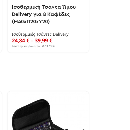
Ισοθερμική Τσάντα Ώμου
Ισοθερμική 
Delivery για 8 Καφέδες
Φαγητού (Μ
(Μ40xΠ20xΥ20)
Ισοθερμικές Τσά
17,27
€
Ισοθερμικές Τσάντες Delivery
24,84
€
–
39,99
€
Δεν περιλαμβάνει τον
Δεν περιλαμβάνει τον ΦΠΑ 24%