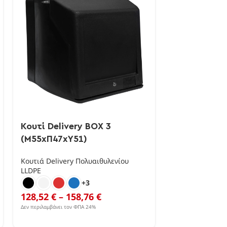
Κουτί Delivery BOX 3
Κουτί Delive
(Μ55xΠ47xΥ51)
(Μ60xΠ62xΥ
Κουτιά Delivery Πολυαιθυλενίου
Κουτιά Delivery
LLDPE
LLDPE
+3
128,52
€
–
158,76
€
158,76
€
–
1
Δεν περιλαμβάνει τον ΦΠΑ 24%
Δεν περιλαμβάνει τον