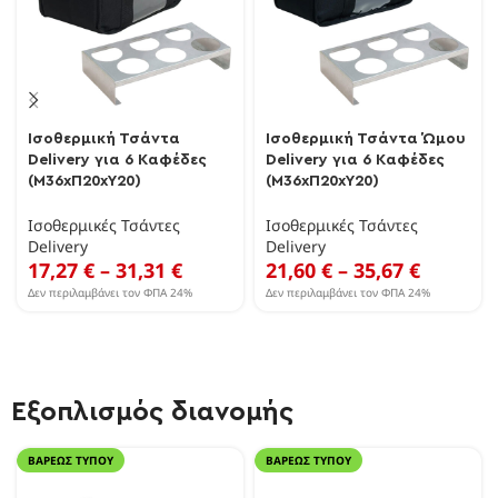
Ισοθερμική Τσάντα
Ισοθερμική Τσάντα Ώμου
Delivery για 6 Καφέδες
Delivery για 6 Καφέδες
(Μ36xΠ20xΥ20)
(Μ36xΠ20xΥ20)
Ισοθερμικές Τσάντες
Ισοθερμικές Τσάντες
Delivery
Delivery
17,27
€
–
31,31
€
21,60
€
–
35,67
€
Δεν περιλαμβάνει τον ΦΠΑ 24%
Δεν περιλαμβάνει τον ΦΠΑ 24%
Εξοπλισμός διανομής
ΒΑΡΈΩΣ ΤΎΠΟΥ
ΒΑΡΈΩΣ ΤΎΠΟΥ