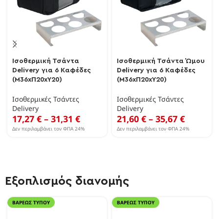
Ισοθερμική Τσάντα
Ισοθερμική Τσάντα Ώμου
Delivery για 6 Καφέδες
Delivery για 6 Καφέδες
(Μ36xΠ20xΥ20)
(Μ36xΠ20xΥ20)
Ισοθερμικές Τσάντες
Ισοθερμικές Τσάντες
Delivery
Delivery
17,27
€
–
31,31
€
21,60
€
–
35,67
€
Δεν περιλαμβάνει τον ΦΠΑ 24%
Δεν περιλαμβάνει τον ΦΠΑ 24%
Εξοπλισμός διανομής
ΒΑΡΈΩΣ ΤΎΠΟΥ
ΒΑΡΈΩΣ ΤΎΠΟΥ